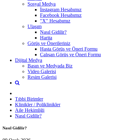
Sosyal Medya
İnstagram Hesabımız
Facebook Hesabımız
"X" Hesabımız
Ulaşım
Nasıl Gidilir?
Harita
Görüş ve Önerileriniz
Hasta Görüş ve Öneri Formu
Çalışan Görüş ve Öneri Formu
Dijital Medya
Basın ve Medyada Biz
Video Galerisi
Resim Galerisi
Tıbbi Birimler
Klinikler / Poliklinikler
Aile Hekimliği
Nasıl Gidilir?
Nasıl Gidilir?