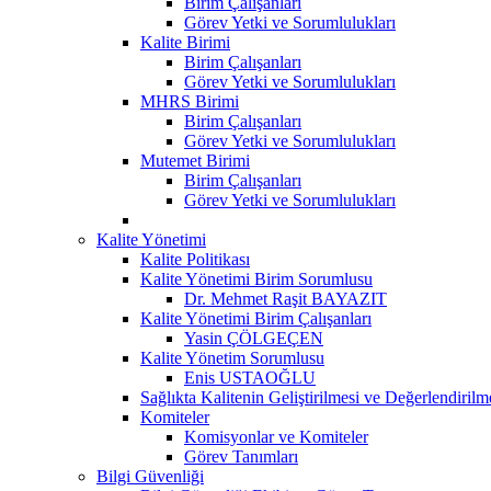
Birim Çalışanları
Görev Yetki ve Sorumlulukları
Kalite Birimi
Birim Çalışanları
Görev Yetki ve Sorumlulukları
MHRS Birimi
Birim Çalışanları
Görev Yetki ve Sorumlulukları
Mutemet Birimi
Birim Çalışanları
Görev Yetki ve Sorumlulukları
Kalite Yönetimi
Kalite Politikası
Kalite Yönetimi Birim Sorumlusu
Dr. Mehmet Raşit BAYAZIT
Kalite Yönetimi Birim Çalışanları
Yasin ÇÖLGEÇEN
Kalite Yönetim Sorumlusu
Enis USTAOĞLU
Sağlıkta Kalitenin Geliştirilmesi ve Değerlendiril
Komiteler
Komisyonlar ve Komiteler
Görev Tanımları
Bilgi Güvenliği