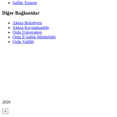
Sağlık Turizmi
Diğer Bağlantılar
Akkuş Belediyesi
Akkuş Kaymakamlığı
Ordu Üniversitesi
Ordu İl Sağlık Müdürlüğü
Ordu Valiliği
2026
×