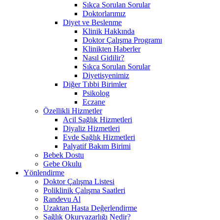
Sıkça Sorulan Sorular
Doktorlarımız
Diyet ve Beslenme
Klinik Hakkında
Doktor Çalışma Programı
Klinikten Haberler
Nasıl Gidilir?
Sıkça Sorulan Sorular
Diyetisyenimiz
Diğer Tıbbi Birimler
Psikolog
Eczane
Özellikli Hizmetler
Acil Sağlık Hizmetleri
Diyaliz Hizmetleri
Evde Sağlık Hizmetleri
Palyatif Bakım Birimi
Bebek Dostu
Gebe Okulu
Yönlendirme
Doktor Çalışma Listesi
Poliklinik Çalışma Saatleri
Randevu Al
Uzaktan Hasta Değerlendirme
Sağlık Okuryazarlığı Nedir?