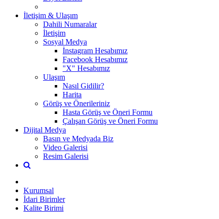
İletişim & Ulaşım
Dahili Numaralar
İletişim
Sosyal Medya
İnstagram Hesabımız
Facebook Hesabımız
"X" Hesabımız
Ulaşım
Nasıl Gidilir?
Harita
Görüş ve Önerileriniz
Hasta Görüş ve Öneri Formu
Çalışan Görüş ve Öneri Formu
Dijital Medya
Basın ve Medyada Biz
Video Galerisi
Resim Galerisi
Kurumsal
İdari Birimler
Kalite Birimi