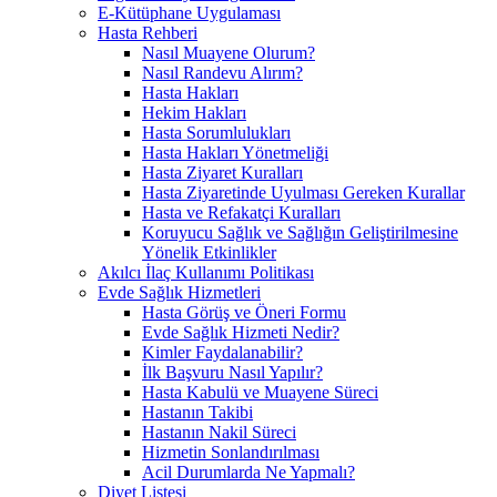
E-Kütüphane Uygulaması
Hasta Rehberi
Nasıl Muayene Olurum?
Nasıl Randevu Alırım?
Hasta Hakları
Hekim Hakları
Hasta Sorumlulukları
Hasta Hakları Yönetmeliği
Hasta Ziyaret Kuralları
Hasta Ziyaretinde Uyulması Gereken Kurallar
Hasta ve Refakatçi Kuralları
Koruyucu Sağlık ve Sağlığın Geliştirilmesine
Yönelik Etkinlikler
Akılcı İlaç Kullanımı Politikası
Evde Sağlık Hizmetleri
Hasta Görüş ve Öneri Formu
Evde Sağlık Hizmeti Nedir?
Kimler Faydalanabilir?
İlk Başvuru Nasıl Yapılır?
Hasta Kabulü ve Muayene Süreci
Hastanın Takibi
Hastanın Nakil Süreci
Hizmetin Sonlandırılması
Acil Durumlarda Ne Yapmalı?
Diyet Listesi