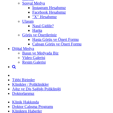
Sosyal Medya
İnstagram Hesabımız
Facebook Hesabımız
"X" Hesabımız
Ulaşım
Nasıl Gidilir?
Harita
Görüş ve Önerileriniz
Hasta Görüş ve Öneri Formu
Çalışan Görüş ve Öneri Formu
Dijital Medya
Basın ve Medyada Biz
Video Galerisi
Resim Galerisi
Tıbbi Birimler
Klinikler / Poliklinikler
Ağız ve Diş Sağlığı Polikliniği
Doktorlarımız
Klinik Hakkında
Doktor Çalışma Programı
Klinikten Haberler