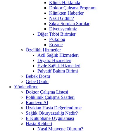
Klinik Hakkında
Doktor Çalışma Programı
Klinikten Haberler
Nasıl Gidilir?
Sıkça Sorulan Sorular
Diyetisyenimiz
Diğer Tıbbi Birimler
Psikolog
Eczane
Özellikli Hizmetler
Acil Sağlık Hizmetleri
Diyaliz Hizmetleri
Evde Sağlık Hizmetleri
Palyatif Bakım Birimi
Bebek Dostu
Gebe Okulu
Yönlendirme
Doktor Çalışma Listesi
Poliklinik Çalışma Saatleri
Randevu Al
Uzaktan Hasta Değerlendirme
Sağlık Okuryazarlığı Nedir?
E-Kütüphane Uygulaması
Hasta Rehberi
Nasıl Muayene Olurum?