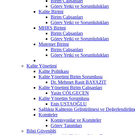
Birim Çalışanları
Görev Yetki ve Sorumlulukları
Kalite Birimi
Birim Çalışanları
Görev Yetki ve Sorumlulukları
MHRS Birimi
Birim Çalışanları
Görev Yetki ve Sorumlulukları
Mutemet Birimi
Birim Çalışanları
Görev Yetki ve Sorumlulukları
Kalite Yönetimi
Kalite Politikası
Kalite Yönetimi Birim Sorumlusu
Dr. Mehmet Raşit BAYAZIT
Kalite Yönetimi Birim Çalışanları
Yasin ÇÖLGEÇEN
Kalite Yönetim Sorumlusu
Enis USTAOĞLU
Sağlıkta Kalitenin Geliştirilmesi ve Değerlendiril
Komiteler
Komisyonlar ve Komiteler
Görev Tanımları
Bilgi Güvenliği