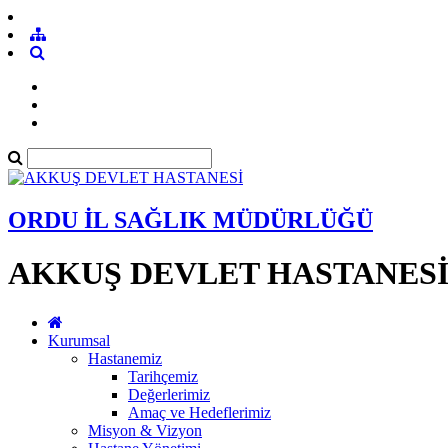
ORDU İL SAĞLIK MÜDÜRLÜĞÜ
AKKUŞ DEVLET HASTANES
Kurumsal
Hastanemiz
Tarihçemiz
Değerlerimiz
Amaç ve Hedeflerimiz
Misyon & Vizyon