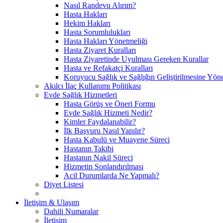
Nasıl Randevu Alırım?
Hasta Hakları
Hekim Hakları
Hasta Sorumlulukları
Hasta Hakları Yönetmeliği
Hasta Ziyaret Kuralları
Hasta Ziyaretinde Uyulması Gereken Kurallar
Hasta ve Refakatçi Kuralları
Koruyucu Sağlık ve Sağlığın Geliştirilmesine Yönel
Akılcı İlaç Kullanımı Politikası
Evde Sağlık Hizmetleri
Hasta Görüş ve Öneri Formu
Evde Sağlık Hizmeti Nedir?
Kimler Faydalanabilir?
İlk Başvuru Nasıl Yapılır?
Hasta Kabulü ve Muayene Süreci
Hastanın Takibi
Hastanın Nakil Süreci
Hizmetin Sonlandırılması
Acil Durumlarda Ne Yapmalı?
Diyet Listesi
İletişim & Ulaşım
Dahili Numaralar
İletişim