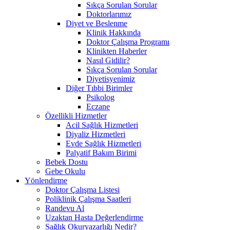
Sıkça Sorulan Sorular
Doktorlarımız
Diyet ve Beslenme
Klinik Hakkında
Doktor Çalışma Programı
Klinikten Haberler
Nasıl Gidilir?
Sıkça Sorulan Sorular
Diyetisyenimiz
Diğer Tıbbi Birimler
Psikolog
Eczane
Özellikli Hizmetler
Acil Sağlık Hizmetleri
Diyaliz Hizmetleri
Evde Sağlık Hizmetleri
Palyatif Bakım Birimi
Bebek Dostu
Gebe Okulu
Yönlendirme
Doktor Çalışma Listesi
Poliklinik Çalışma Saatleri
Randevu Al
Uzaktan Hasta Değerlendirme
Sağlık Okuryazarlığı Nedir?