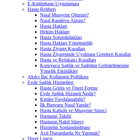
E-Kütüphane Uygulaması
Hasta Rehberi
Nasıl Muayene Olurum?
Nasıl Randevu Alırım?
Hasta Hakları
Hekim Hakları
Hasta Sorumlulukları
Hasta Hakları Yönetmeliği
Hasta Ziyaret Kuralları
Hasta Ziyaretinde Uyulması Gereken Kurallar
Hasta ve Refakatçi Kuralları
Koruyucu Sağlık ve Sağlığın Geliştirilmesine
Yönelik Etkinlikler
Akılcı İlaç Kullanımı Politikası
Evde Sağlık Hizmetleri
Hasta Görüş ve Öneri Formu
Evde Sağlık Hizmeti Nedir?
Kimler Faydalanabilir?
İlk Başvuru Nasıl Yapılır?
Hasta Kabulü ve Muayene Süreci
Hastanın Takibi
Hastanın Nakil Süreci
Hizmetin Sonlandırılması
Acil Durumlarda Ne Yapmalı?
Diyet Listesi