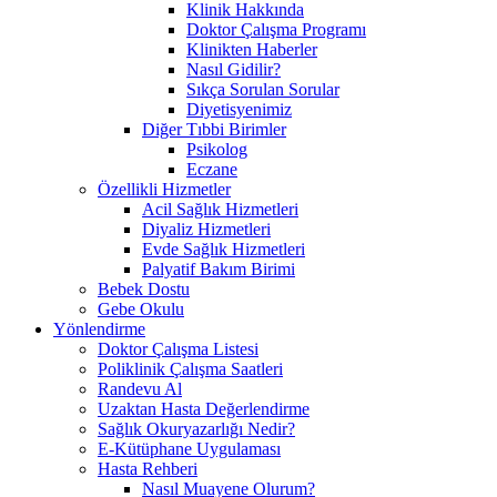
Klinik Hakkında
Doktor Çalışma Programı
Klinikten Haberler
Nasıl Gidilir?
Sıkça Sorulan Sorular
Diyetisyenimiz
Diğer Tıbbi Birimler
Psikolog
Eczane
Özellikli Hizmetler
Acil Sağlık Hizmetleri
Diyaliz Hizmetleri
Evde Sağlık Hizmetleri
Palyatif Bakım Birimi
Bebek Dostu
Gebe Okulu
Yönlendirme
Doktor Çalışma Listesi
Poliklinik Çalışma Saatleri
Randevu Al
Uzaktan Hasta Değerlendirme
Sağlık Okuryazarlığı Nedir?
E-Kütüphane Uygulaması
Hasta Rehberi
Nasıl Muayene Olurum?