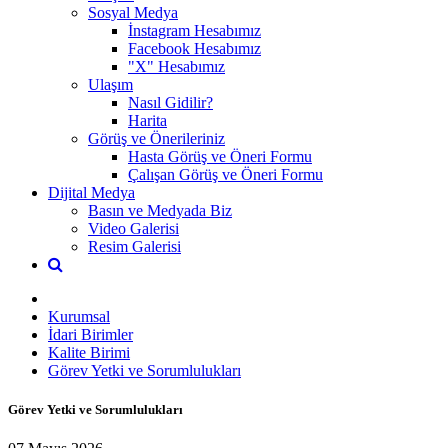
Sosyal Medya
İnstagram Hesabımız
Facebook Hesabımız
"X" Hesabımız
Ulaşım
Nasıl Gidilir?
Harita
Görüş ve Önerileriniz
Hasta Görüş ve Öneri Formu
Çalışan Görüş ve Öneri Formu
Dijital Medya
Basın ve Medyada Biz
Video Galerisi
Resim Galerisi
Kurumsal
İdari Birimler
Kalite Birimi
Görev Yetki ve Sorumlulukları
Görev Yetki ve Sorumlulukları