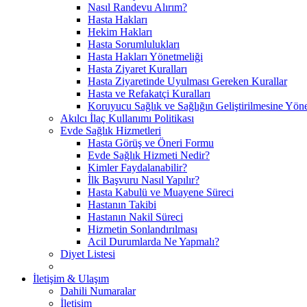
Nasıl Randevu Alırım?
Hasta Hakları
Hekim Hakları
Hasta Sorumlulukları
Hasta Hakları Yönetmeliği
Hasta Ziyaret Kuralları
Hasta Ziyaretinde Uyulması Gereken Kurallar
Hasta ve Refakatçi Kuralları
Koruyucu Sağlık ve Sağlığın Geliştirilmesine Yönel
Akılcı İlaç Kullanımı Politikası
Evde Sağlık Hizmetleri
Hasta Görüş ve Öneri Formu
Evde Sağlık Hizmeti Nedir?
Kimler Faydalanabilir?
İlk Başvuru Nasıl Yapılır?
Hasta Kabulü ve Muayene Süreci
Hastanın Takibi
Hastanın Nakil Süreci
Hizmetin Sonlandırılması
Acil Durumlarda Ne Yapmalı?
Diyet Listesi
İletişim & Ulaşım
Dahili Numaralar
İletişim