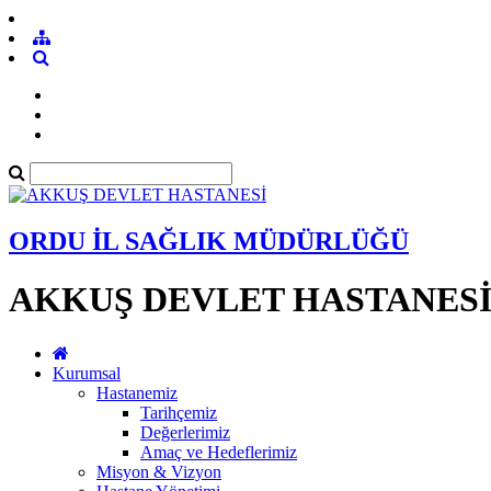
ORDU İL SAĞLIK MÜDÜRLÜĞÜ
AKKUŞ DEVLET HASTANES
Kurumsal
Hastanemiz
Tarihçemiz
Değerlerimiz
Amaç ve Hedeflerimiz
Misyon & Vizyon