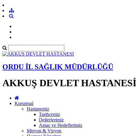
ORDU İL SAĞLIK MÜDÜRLÜĞÜ
AKKUŞ DEVLET HASTANES
Kurumsal
Hastanemiz
Tarihçemiz
Değerlerimiz
Amaç ve Hedeflerimiz
Misyon & Vizyon