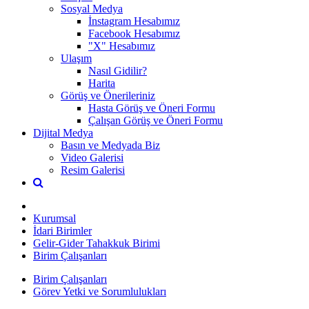
Sosyal Medya
İnstagram Hesabımız
Facebook Hesabımız
"X" Hesabımız
Ulaşım
Nasıl Gidilir?
Harita
Görüş ve Önerileriniz
Hasta Görüş ve Öneri Formu
Çalışan Görüş ve Öneri Formu
Dijital Medya
Basın ve Medyada Biz
Video Galerisi
Resim Galerisi
Kurumsal
İdari Birimler
Gelir-Gider Tahakkuk Birimi
Birim Çalışanları
Birim Çalışanları
Görev Yetki ve Sorumlulukları