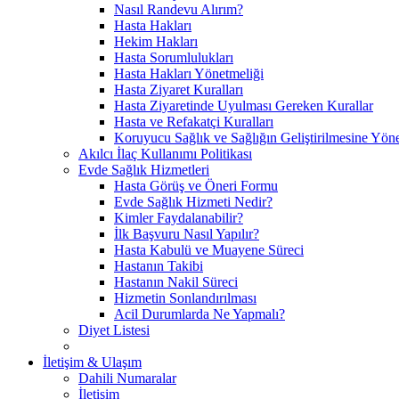
Nasıl Randevu Alırım?
Hasta Hakları
Hekim Hakları
Hasta Sorumlulukları
Hasta Hakları Yönetmeliği
Hasta Ziyaret Kuralları
Hasta Ziyaretinde Uyulması Gereken Kurallar
Hasta ve Refakatçi Kuralları
Koruyucu Sağlık ve Sağlığın Geliştirilmesine Yönel
Akılcı İlaç Kullanımı Politikası
Evde Sağlık Hizmetleri
Hasta Görüş ve Öneri Formu
Evde Sağlık Hizmeti Nedir?
Kimler Faydalanabilir?
İlk Başvuru Nasıl Yapılır?
Hasta Kabulü ve Muayene Süreci
Hastanın Takibi
Hastanın Nakil Süreci
Hizmetin Sonlandırılması
Acil Durumlarda Ne Yapmalı?
Diyet Listesi
İletişim & Ulaşım
Dahili Numaralar
İletişim