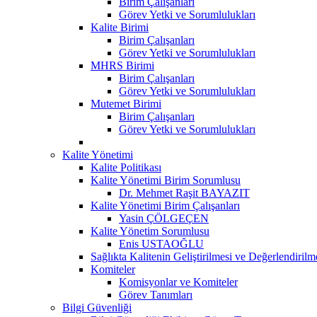
Birim Çalışanları
Görev Yetki ve Sorumlulukları
Kalite Birimi
Birim Çalışanları
Görev Yetki ve Sorumlulukları
MHRS Birimi
Birim Çalışanları
Görev Yetki ve Sorumlulukları
Mutemet Birimi
Birim Çalışanları
Görev Yetki ve Sorumlulukları
Kalite Yönetimi
Kalite Politikası
Kalite Yönetimi Birim Sorumlusu
Dr. Mehmet Raşit BAYAZIT
Kalite Yönetimi Birim Çalışanları
Yasin ÇÖLGEÇEN
Kalite Yönetim Sorumlusu
Enis USTAOĞLU
Sağlıkta Kalitenin Geliştirilmesi ve Değerlendiril
Komiteler
Komisyonlar ve Komiteler
Görev Tanımları
Bilgi Güvenliği