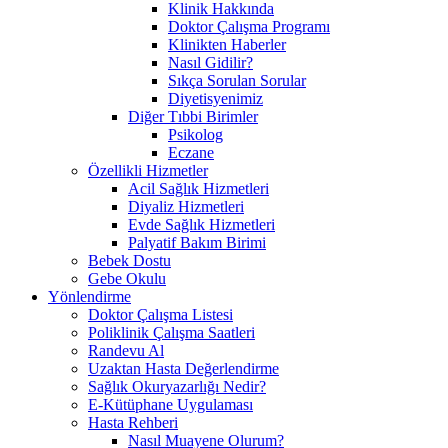
Klinik Hakkında
Doktor Çalışma Programı
Klinikten Haberler
Nasıl Gidilir?
Sıkça Sorulan Sorular
Diyetisyenimiz
Diğer Tıbbi Birimler
Psikolog
Eczane
Özellikli Hizmetler
Acil Sağlık Hizmetleri
Diyaliz Hizmetleri
Evde Sağlık Hizmetleri
Palyatif Bakım Birimi
Bebek Dostu
Gebe Okulu
Yönlendirme
Doktor Çalışma Listesi
Poliklinik Çalışma Saatleri
Randevu Al
Uzaktan Hasta Değerlendirme
Sağlık Okuryazarlığı Nedir?
E-Kütüphane Uygulaması
Hasta Rehberi
Nasıl Muayene Olurum?