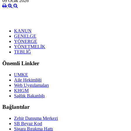
09 Ocak 2026
KANUN
GENELGE
YÖNERGE
YÖNETMELİK
TEBLİĞ
Önemli Linkler
UMKE
Aile Hekimliği
Web Uygulamaları
KHGM
Sağlık Bakanlığı
Bağlantılar
Zehir Danışma Merkezi
SB Beyaz Kod
Sigara Bırakma Hattı