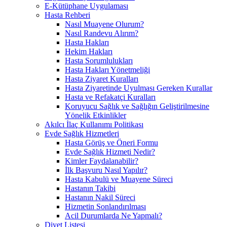
E-Kütüphane Uygulaması
Hasta Rehberi
Nasıl Muayene Olurum?
Nasıl Randevu Alırım?
Hasta Hakları
Hekim Hakları
Hasta Sorumlulukları
Hasta Hakları Yönetmeliği
Hasta Ziyaret Kuralları
Hasta Ziyaretinde Uyulması Gereken Kurallar
Hasta ve Refakatçi Kuralları
Koruyucu Sağlık ve Sağlığın Geliştirilmesine
Yönelik Etkinlikler
Akılcı İlaç Kullanımı Politikası
Evde Sağlık Hizmetleri
Hasta Görüş ve Öneri Formu
Evde Sağlık Hizmeti Nedir?
Kimler Faydalanabilir?
İlk Başvuru Nasıl Yapılır?
Hasta Kabulü ve Muayene Süreci
Hastanın Takibi
Hastanın Nakil Süreci
Hizmetin Sonlandırılması
Acil Durumlarda Ne Yapmalı?
Diyet Listesi