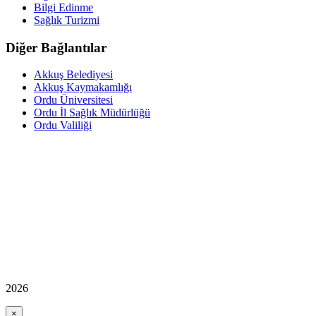
Bilgi Edinme
Sağlık Turizmi
Diğer Bağlantılar
Akkuş Belediyesi
Akkuş Kaymakamlığı
Ordu Üniversitesi
Ordu İl Sağlık Müdürlüğü
Ordu Valiliği
2026
×