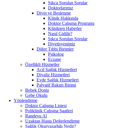
Sıkça Sorulan Sorular
Doktorlarımız
Diyet ve Beslenme
Klinik Hakkında
Doktor Çalışma Programı
Klinikten Haberler
Nasıl Gidilir?
Sıkça Sorulan Sorular
Diyetisyenimiz
Diğer Tıbbi Birimler
Psikolog
Eczane
Özellikli Hizmetler
Acil Sağlık Hizmetleri
Diyaliz Hizmetleri
Evde Sağlık Hizmetleri
Palyatif Bakım Birimi
Bebek Dostu
Gebe Okulu
Yönlendirme
Doktor Çalışma Listesi
Poliklinik Çalışma Saatleri
Randevu Al
Uzaktan Hasta Değerlendirme
Sağlık Okuryazarlığı Nedir?